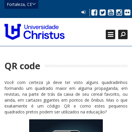
CE
Fortaleza, CE
Eusébio
LOGIN
Facebook
Twitter
YouTu
Inst
Fl
HOME
Fortaleza
Localizar
CATEGORIAS +
Localizar
Fechar
GRADUAÇÃO +
PÓS-GRADUAÇÃO +
EVENTOS REALIZADOS
QR code
Você com certeza já deve ter visto alguns quadradinhos
formando um quadrado maior em alguma propaganda, em
revistas, na parte de trás da caixa de seu cereal favorito, ou
ainda, em cartazes gigantes em pontos de ônibus. Mas o que
exatamente é um código QR e como estes pequenos
quadrados pretos podem ser utilizados na educação?