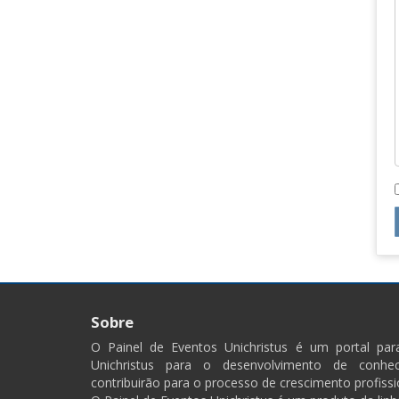
Sobre
O Painel de Eventos Unichristus é um portal pa
Unichristus para o desenvolvimento de conhec
contribuirão para o processo de crescimento profissi