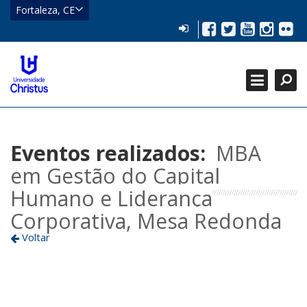
CE
Fortaleza, CE
Eusébio
LOGIN
Facebook
Twitter
YouTub
Insta
Flic
HOME
Fortaleza
Localizar
CATEGORIAS +
Localizar
Fechar
GRADUAÇÃO +
PÓS-GRADUAÇÃO +
Eventos realizados:
MBA
em Gestão do Capital
Humano e Liderança
Corporativa, Mesa Redonda
Voltar