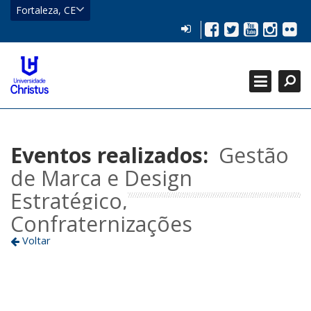
CE
Fortaleza, CE
Eusébio
LOGIN
Facebook
Twitter
YouTub
Insta
Flic
HOME
Fortaleza
Localizar
CATEGORIAS +
Localizar
Fechar
GRADUAÇÃO +
PÓS-GRADUAÇÃO +
Eventos realizados:
Gestão
de Marca e Design
Estratégico,
Confraternizações
Voltar