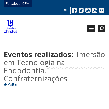
CE
Fortaleza, CE
Eusébio
LOGIN
Facebook
Twitter
YouTub
Insta
Flic
HOME
Fortaleza
Localizar
CATEGORIAS +
Localizar
Fechar
GRADUAÇÃO +
PÓS-GRADUAÇÃO +
Eventos realizados:
Imersão
em Tecnologia na
Endodontia,
Confraternizações
Voltar