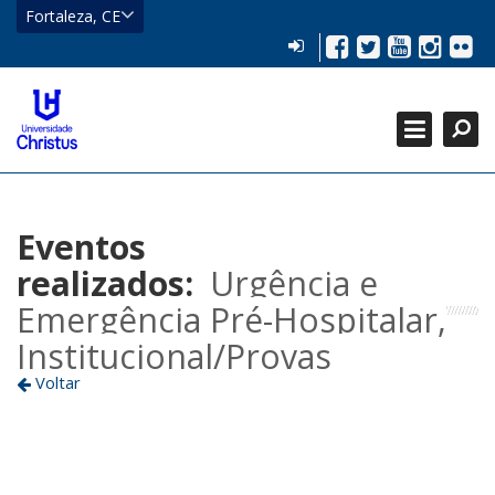
CE
Fortaleza, CE
Eusébio
LOGIN
Facebook
Twitter
YouTub
Insta
Flic
HOME
Fortaleza
Localizar
CATEGORIAS +
Localizar
Fechar
GRADUAÇÃO +
PÓS-GRADUAÇÃO +
Eventos
realizados:
Urgência e
Emergência Pré-Hospitalar,
Institucional/Provas
Voltar