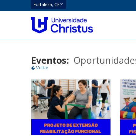
CE
Fortaleza, CE
Eusébio
Localizar
Fortaleza
Eventos:
Oportunidade
Voltar