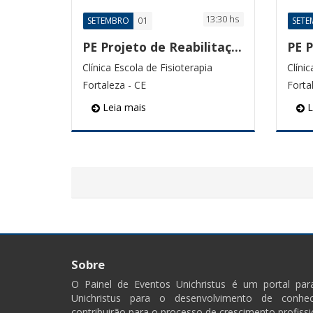
13:30 hs
01
SETEMBRO
SETE
PE Projeto de Reabilitação Funcional
Clínica Escola de Fisioterapia
Clínic
Fortaleza - CE
Forta
Leia mais
L
Sobre
O Painel de Eventos Unichristus é um portal pa
Unichristus para o desenvolvimento de conhec
contribuirão para o processo de crescimento profissi