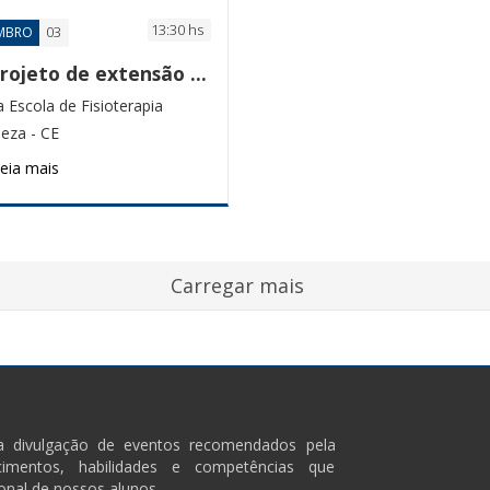
13:30 hs
03
MBRO
PE Projeto de extensão Fisioterapia Pediátrica
a Escola de Fisioterapia
leza - CE
eia mais
ra divulgação de eventos recomendados pela
imentos, habilidades e competências que
onal de nossos alunos.