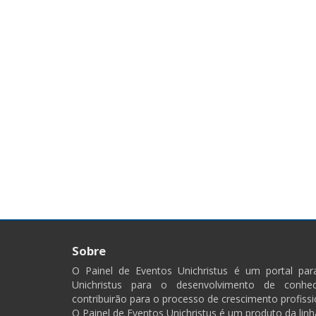
Sobre
O Painel de Eventos Unichristus é um portal pa
Unichristus para o desenvolvimento de conhec
contribuirão para o processo de crescimento profissi
O Painel de Eventos Unichristus é um produto da linh