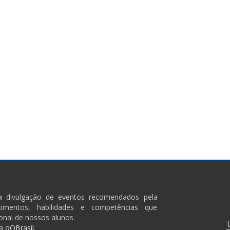
ra divulgação de eventos recomendados pela
imentos, habilidades e competências que
onal de nossos alunos.
a
oQBrasil.