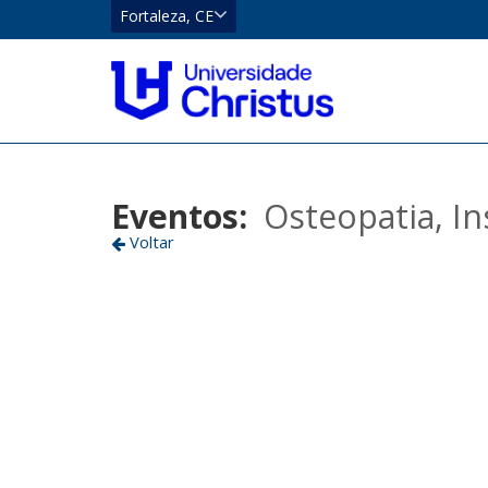
CE
Fortaleza, CE
Eusébio
Localizar
Fortaleza
Eventos:
Osteopatia, In
Voltar