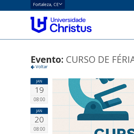
CE
Fortaleza, CE
Eusébio
Localizar
Fortaleza
Evento:
CURSO DE FÉRIA
Voltar
JAN
19
08:00
JAN
20
08:00