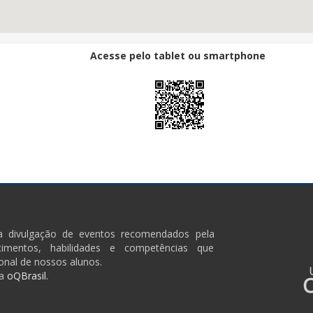
Acesse pelo tablet ou smartphone
ra divulgação de eventos recomendados pela
imentos, habilidades e competências que
onal de nossos alunos.
a
oQBrasil.