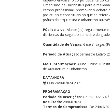
objetivo envolver o corpo discente do cur
Urbanismo da Unichristus para a realidade
campo profissional, promover o debate c
projetuais e conceituais no que se refere
prática da arquitetura e urbanismo através
Público-alvo:
Alunos(as) regularmente m
disciplinas do segundo semestre da grade c
Quantidade de Vagas:
6 (seis) vagas (
Período de Atuação:
Semestre Letivo 20
Mais Informações:
Aluno Online > Insti
de Arquitetura e Urbanismo
DATA/HORA
Qua 24/04/2024 23:59
PROGRAMAÇÃO
Período de Inscrições:
De 09/04/2024 à
Resultado:
24/04/2024
Termos de Compromisso:
De 24/04/20