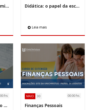
Merchandising: a dinâmica no ponto de venda
Didática: o papel da escola e do professor
Leia mais
:00 hs
00:00 hs
30
MAIO
Investindo no Mercado Financeiro
Finanças Pessoais