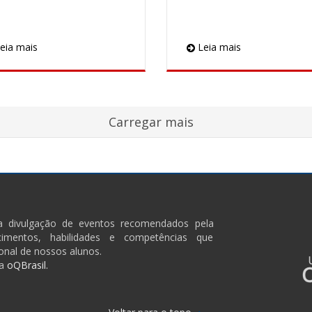
eia mais
Leia mais
ra divulgação de eventos recomendados pela
imentos, habilidades e competências que
onal de nossos alunos.
a
oQBrasil.