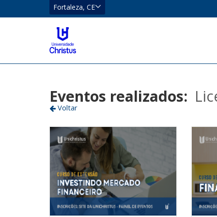
CE
Fortaleza, CE
Eusébio
Localizar
Fortaleza
Eventos realizados:
Lic
Voltar