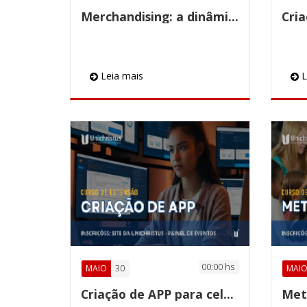
Merchandising: a dinâmica no ponto de venda
Leia mais
L
00:00 hs
30
MAIO
MAI
Criação de APP para celular
Met