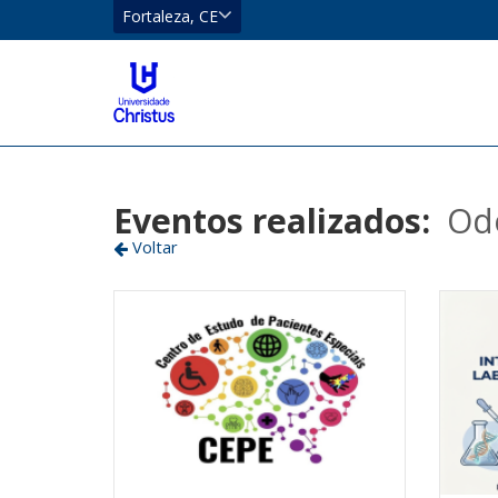
CE
Fortaleza, CE
Eusébio
Localizar
Fortaleza
Eventos realizados:
Od
Voltar