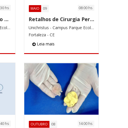
:30 hs
08:00 hs
09
MAIO
Oficina de Qualificação da Brinquedoteca
Retalhos de Cirurgia Periodontal e Bucodentária
Unichristus - Campus Parque Ecológico
Unichristus - Campus Parque Ecológico
Fortaleza - CE
Leia mais
:40 hs
14:00 hs
08
OUTUBRO