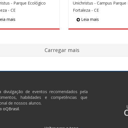
ristus - Parque Ecológico
leza - CE
Fortaleza - CE
eia mais
Leia mais
ra divulgação de eventos recomendados pela
imentos, habilidades e competências que
onal de nossos alunos.
a
oQBrasil.