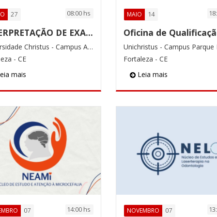
08:00 hs
18
27
14
HO
MAIO
INTERPRETAÇÃO DE EXAMES LABORATORIAIS
Universidade Christus - Campus Aldeota
leza - CE
Fortaleza - CE
eia mais
Leia mais
14:00 hs
13
07
07
EMBRO
NOVEMBRO