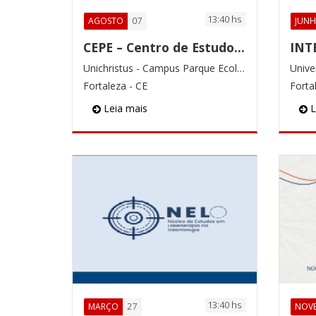
13:40 hs
07
AGOSTO
JUN
CEPE – Centro de Estudo de Pacientes Especiais
Unichristus - Campus Parque Ecológico
Fortaleza - CE
Forta
Leia mais
L
13:40 hs
27
MARÇO
NOV