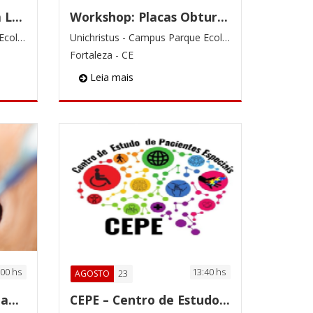
Núcleo de Estudos em Laserterapia na Odontologia
Workshop: Placas Obturadoras+Alinhadores in Office
Unichristus - Campus Parque Ecológico
Unichristus - Campus Parque Ecológico
Fortaleza - CE
Leia mais
:00 hs
13:40 hs
23
AGOSTO
Hands-on de técnicas anestésicas - LOAC
CEPE – Centro de Estudo de Pacientes Especiais