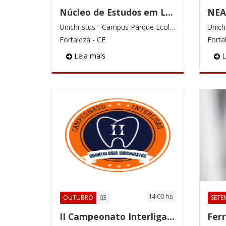
Núcleo de Estudos em Laserterapia na Odontologia
Unichristus - Campus Parque Ecológico
Fortaleza - CE
Forta
Leia mais
L
14:00 hs
03
OUTUBRO
SETE
II Campeonato Interligas Odontologia