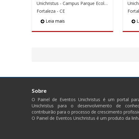
Unichristus - Campus Parque Ecológico
Unich
Fortaleza - CE
Forta
Leia mais
L
Sobre
O Painel de Eventos Unichristus é um portal pa
Unichristus para o desenvolvimento de conhec
contribuirão para o processo de crescimento profissi
O Painel de Eventos Unichristus é um produto da linh