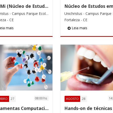
NEAMi (Núcleo de Estudo e Atenção à Microcefalia)
Unichristus - Campus Parque Ecológico
leza - CE
Fortaleza - CE
eia mais
Leia mais
08:00 hs
14
27
28
MBRO
AGOSTO
Ferramentas Computacionais:Aplicações e Inovações