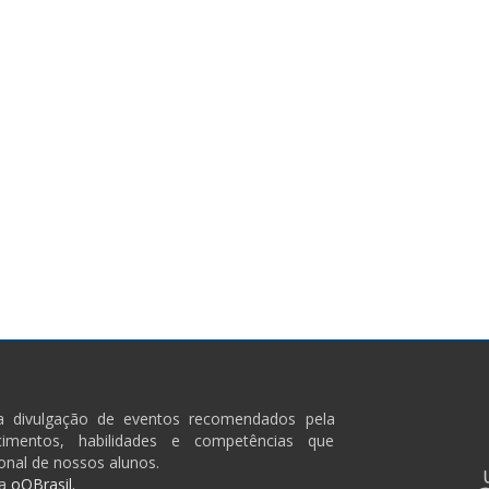
ra divulgação de eventos recomendados pela
imentos, habilidades e competências que
onal de nossos alunos.
a
oQBrasil.