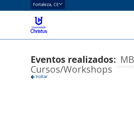
CE
Fortaleza, CE
Eusébio
Localizar
Fortaleza
Eventos realizados:
MB
Cursos/Workshops
Voltar