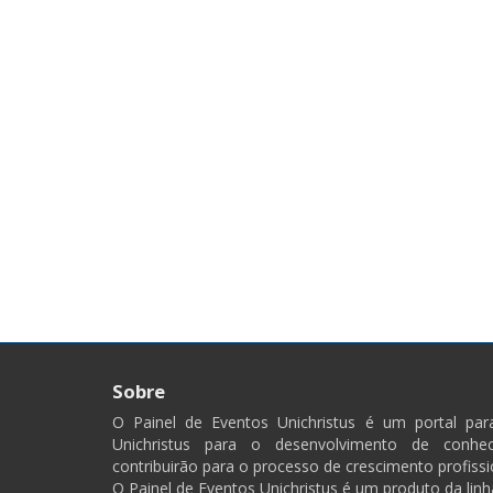
Sobre
O Painel de Eventos Unichristus é um portal pa
Unichristus para o desenvolvimento de conhec
contribuirão para o processo de crescimento profissi
O Painel de Eventos Unichristus é um produto da linh