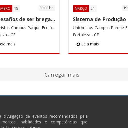
09:00 hs
19
18
21
EMBRO
MARÇO
Os desafios de ser brega ou chique
Unichristus-Campus Parque Ecológico
leza - CE
Fortaleza - CE
eia mais
Leia mais
ra divulgação de eventos recomendados pela
imentos, habilidades e competências que
onal de nossos alunos.