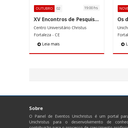
19:00 hs
02
OUTUBRO
NOV
XV Encontros de Pesquisa Unichristus
Centro Universitário Christus
Fortaleza - CE
Forta
Leia mais
L
Sobre
O Painel de Eventos Unichristus é um portal pa
Unichristus para o desenvolvimento de conhec
contribuirão para o processo de crescimento profissi