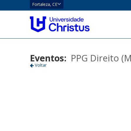
CE
Fortaleza, CE
Eusébio
Localizar
Fortaleza
Eventos:
PPG Direito (
Voltar