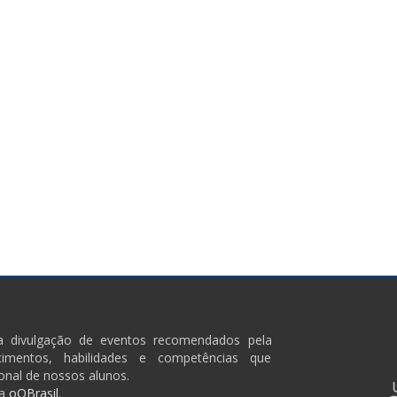
ra divulgação de eventos recomendados pela
imentos, habilidades e competências que
onal de nossos alunos.
a
oQBrasil.