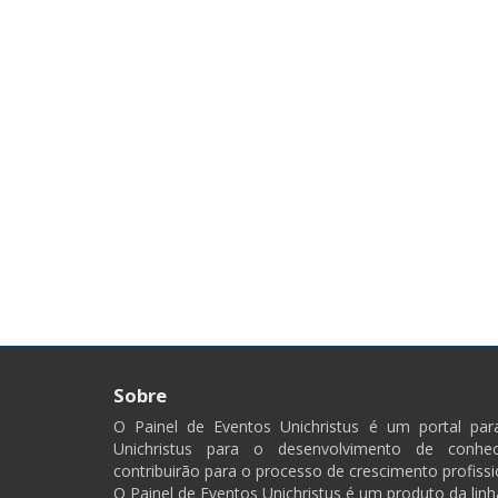
Sobre
O Painel de Eventos Unichristus é um portal pa
Unichristus para o desenvolvimento de conhec
contribuirão para o processo de crescimento profissi
O Painel de Eventos Unichristus é um produto da linh